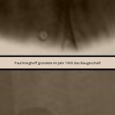
Paul Krieghoff gründete im Jahr 1900 das Baugeschäft