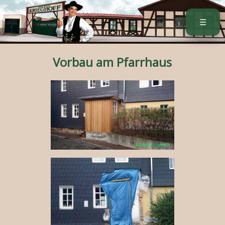
a
☰
Vorbau am Pfarrhaus